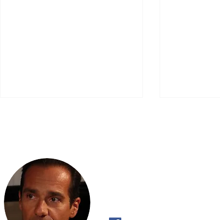
Scripta Volant
Σκάλες προς τον Ουρανό,
Καλοκαίρι 20
Γέφυρες για Αλλού
Ολυμπιάδα σ
Φόντο