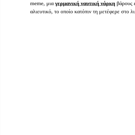
meme, μια 
γερμανική ναυτική νάρκη
 βάρους 
αλιευτικό, το οποίο κατόπιν τη μετέφερε στο λι