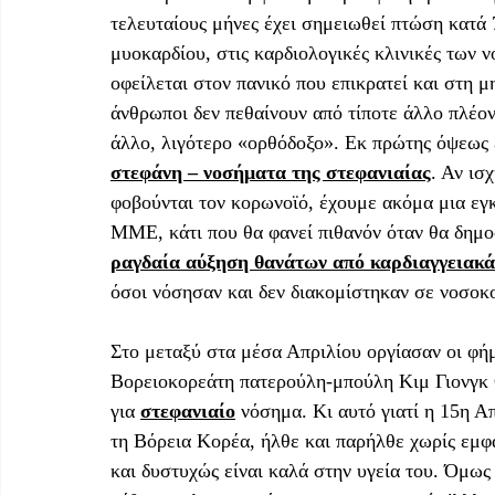
τελευταίους μήνες έχει σημειωθεί πτώση κατά 
μυοκαρδίου, στις καρδιολογικές κλινικές των 
οφείλεται στον πανικό που επικρατεί και στη 
άνθρωποι δεν πεθαίνουν από τίποτε άλλο πλέον
άλλο, λιγότερο «ορθόδοξο». Εκ πρώτης όψεως 
στεφάνη – νοσήματα της στεφανιαίας
. Αν ισ
φοβούνται τον κορωνοϊό, έχουμε ακόμα μια εγ
ΜΜΕ, κάτι που θα φανεί πιθανόν όταν θα δημοσ
ραγδαία αύξηση θανάτων από καρδιαγγειακά
όσοι νόσησαν και δεν διακομίστηκαν σε νοσοκο
Στο μεταξύ στα μέσα Απριλίου οργίασαν οι φήμ
Βορειοκορεάτη πατερούλη-μπούλη Κιμ Γιονγκ Ο
για 
στεφανιαίο
 νόσημα. Κι αυτό γιατί η 15η Α
τη Βόρεια Κορέα, ήλθε και παρήλθε χωρίς εμφ
και δυστυχώς είναι καλά στην υγεία του. Όμως