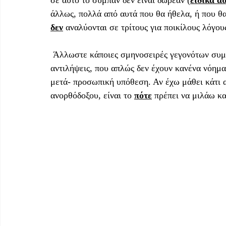
σε αυτό το σύμπαν δεν είναι δωρεάν (
ειδικά α
άλλως, πολλά από αυτά που θα ήθελα, ή που θ
δεν
 αναλύονται σε τρίτους για ποικίλους λόγους
 Άλλωστε κάποιες σμηνοσειρές γεγονότων συμπλέκονται τόσο με προσωπικές εμπειρίες και 
αντιλήψεις, που απλώς δεν έχουν κανένα νόημα 
μετά- προσωπική υπόθεση. Αν έχω μάθει κάτι α
ανορθόδοξου, είναι το 
πότε
 πρέπει να μιλάω κα