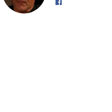
"Όπως το ρυάκι έχει Πραγματική Βούλ
κατηφορικά και όχι ανηφορικά, έτσι κι 
ανακαλύψει την Πραγματική του Βούλ
με αυτό που «πρέπει» να κάνει".