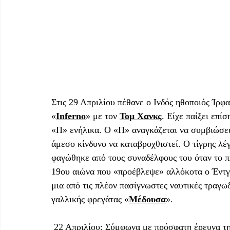
Στις 29 Απριλίου πέθανε ο Ινδός ηθοποιός Ίρφα
«
Inferno
» με τον 
Τομ Χανκς
. Είχε παίξει επί
«Π» ενήλικα. Ο «Π» αναγκάζεται να συμβιώσει
άμεσο κίνδυνο να καταβροχθιστεί. Ο τίγρης λέγ
φαγώθηκε από τους συναδέλφους του όταν το πλ
19ου αιώνα που «προέβλεψε» αλλόκοτα ο Έντγ
μια από τις πλέον πασίγνωστες ναυτικές τραγωδ
γαλλικής φρεγάτας «
Μέδουσα
». 
 22 Απριλίου: Σύμφωνα με πρόσφατη έρευνα της Ευρωπαϊκής Καρδιολογικής Εταιρείας, τους 