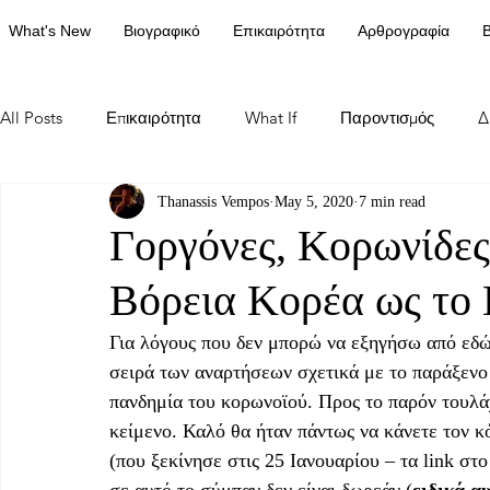
What's New
Βιογραφικό
Επικαιρότητα
Αρθρογραφία
Β
All Posts
Επικαιρότητα
What If
Παροντισμός
Δ
Thanassis Vempos
May 5, 2020
7 min read
Γοργόνες, Κορωνίδες
Βόρεια Κορέα ως το 
Για λόγους που δεν μπορώ να εξηγήσω από εδώ, 
σειρά των αναρτήσεων σχετικά με το παράξενο
πανδημία του κορωνοϊού. Προς το παρόν τουλάχ
κείμενο. Καλό θα ήταν πάντως να κάνετε τον κ
(που ξεκίνησε στις 25 Ιανουαρίου – τα link στο