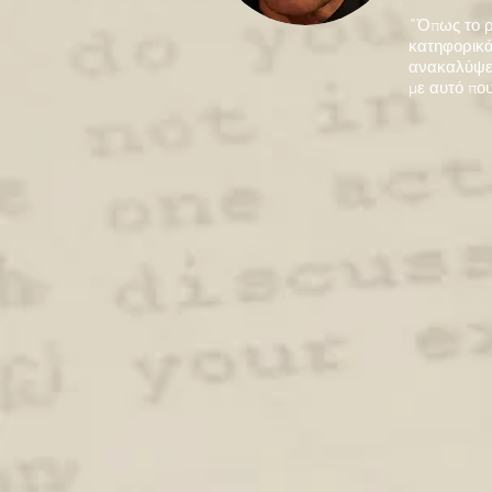
"Όπως το ρ
κατηφορικά 
ανακαλύψει
με αυτό που