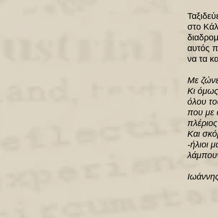
Ταξιδεύ
στο Κάλ
διαδρομ
αυτός π
να τα κ
Με ζώνε
Κι όμως
όλου το
που με 
πλέριος
Και σκό
-ήλιοι μ
λάμπουν
Ιωάννης