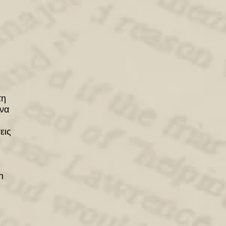
τη
ενα
εις
n