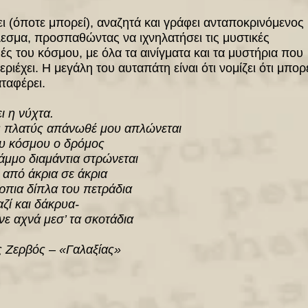
ει (όποτε μπορεί), αναζητά και γράφει ανταποκρινόμενος
εσμα, προσπαθώντας να ιχνηλατήσει τις μυστικές
ές του κόσμου, με όλα τα αινίγματα και τα μυστήρια που
εριέχει. Η μεγάλη του αυταπάτη είναι ότι νομίζει ότι μπορ
αταφέρει.
ι η νύχτα.
 π
λατύς απάνωθέ μου απλώνεται
υ κόσμου ο δρόμος
άμμο διαμάντια στρώνεται
 από άκρια σε άκρια
ρπια δίπλα του πετράδια
αζί και δάκρυα-
ε αχνά μεσ’ τα σκοτάδια
 Ζερβός – «Γαλαξίας»