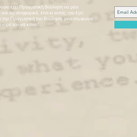
υάκι έχει Πραγματική Βούληση να ρέει
και όχι ανηφορικά, έτσι κι αυτός που έχει
 την Πραγματική του Βούληση, ρέει σύμφωνα
 «πρέπει» να κάνει".