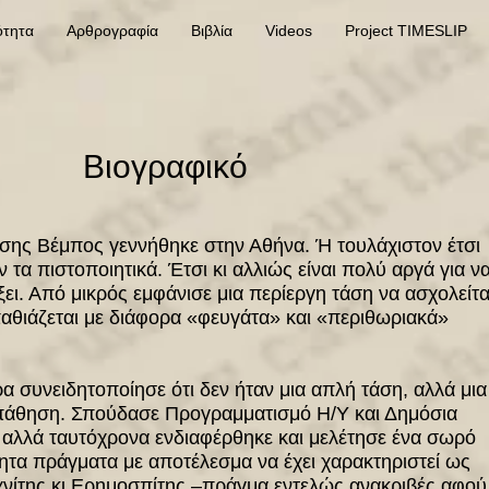
ότητα
Αρθρογραφία
Βιβλία
Videos
Project TIMESLIP
Βιογραφικό
ης Βέμπος γεννήθηκε στην Αθήνα. Ή τουλάχιστον έτσι
 τα πιστοποιητικά. Έτσι κι αλλιώς είναι πολύ αργά για ν
ξει. Από μικρός εμφάνισε μια περίεργη τάση να ασχολείτα
παθιάζεται με διάφορα «φευγάτα» και «περιθωριακά»
α συνειδητοποίησε ότι δεν ήταν μια απλή τάση, αλλά μια
πάθηση. Σπούδασε Προγραμματισμό Η/Υ και Δημόσια
, αλλά ταυτόχρονα ενδιαφέρθηκε και μελέτησε ένα σωρό
ητα πράγματα με αποτέλεσμα να έχει χαρακτηριστεί ως
νίτης κι Ερημοσπίτης –πράγμα εντελώς ανακριβές αφού