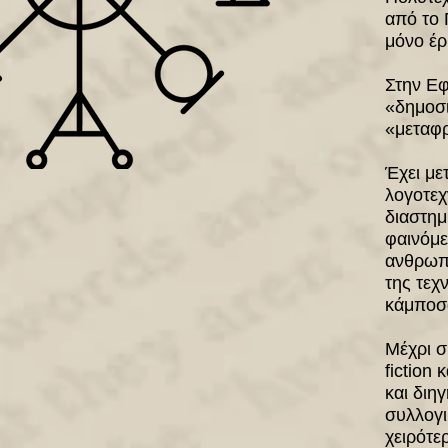
από το 
μόνο έρ
Στην Εφ
«δημοσι
«μεταφρ
Έχει με
λογοτεχ
διαστημ
φαινόμε
ανθρωπο
της τεχ
κάμποσα
Mέχρι σ
fiction 
και διη
συλλογι
χειρότερ