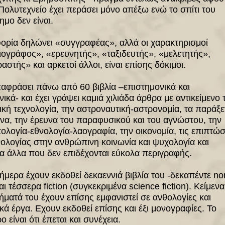
Πολυτεχνείο έχει περάσει μόνο απέξω ενώ το σπίτι του
ημο δεν είναι.
ορία δηλώνει «συγγραφέας», αλλά οι χαρακτηρισμοί
ογράφος», «ερευνητής», «ταξιδευτής», «μελετητής»,
αστής» και αρκετοί άλλοι, είναι επίσης δόκιμοι.
ταφράσει πάνω από 60 βιβλία –επιστημονικά και
νικά- και έχει γράψει καμιά χιλιάδα άρθρα με αντικείμενο 
ική τεχνολογία, την αστροναυτική-αστρονομία, τα παράξ
να, την έρευνα του παραφυσικού και του αγνώστου, την
λογία-εθνολογία-λαογραφία, την οικονομία, τις επιπτώσ
νολογίας στην ανθρώπινη κοινωνία και ψυχολογία και
 άλλα που δεν επιδέχονται εύκολα περιγραφής.
ήμερα έχουν εκδοθεί δεκαεννιά βιβλία του -δεκαπέντε no
και τέσσερα fiction (συγκεκριμένα science fiction). Κείμενα
γήματά του έχουν επίσης εμφανιστεί σε ανθολογίες και
κά έργα. Εχουν εκδοθεί επίσης και έξι μονογραφίες. Το
ο είναι ότι έπεται και συνέχεια.