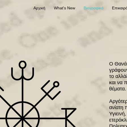
Αρχική
What's New
Βιογραφικό
Επικαιρ
Ο Θανάσ
γράφουν
το αλλά
και να 
θέματα.
Αργότερ
ανίατη 
Υγιεινή
ετερόκλ
Πολυτεχ