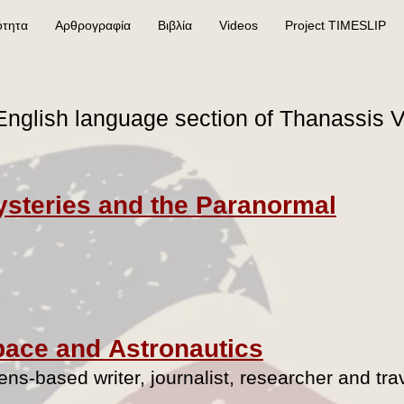
ότητα
Αρθρογραφία
Βιβλία
Videos
Project TIMESLIP
nglish language section of Thanassis 
ysteries and the Paranormal
pace and Astronautics
ns-based writer, journalist, researcher and trav