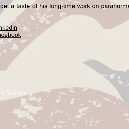
n get a taste of his long-time work on paranorm
inkedin
Facebook
ta Volant