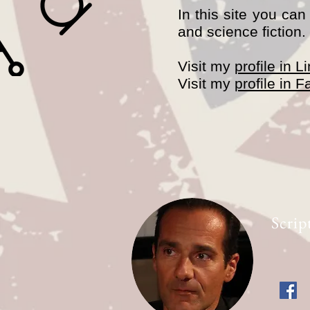
In this site you ca
and science fiction.
Visit my
profile in L
Visit my
profile in 
Scrip