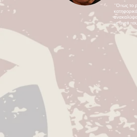
"Όπως το ρ
κατηφορικά 
ανακαλύψει
με αυτό που