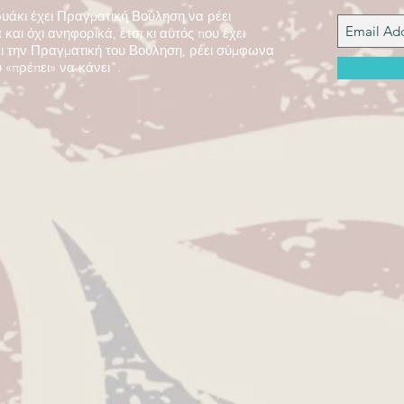
υάκι έχει Πραγματική Βούληση να ρέει
και όχι ανηφορικά, έτσι κι αυτός που έχει
 την Πραγματική του Βούληση, ρέει σύμφωνα
 «πρέπει» να κάνει".