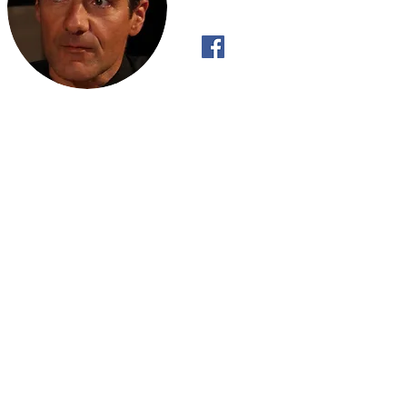
"Όπως το ρυάκι έχει Πραγματική Βούλ
κατηφορικά και όχι ανηφορικά, έτσι κι 
ανακαλύψει την Πραγματική του Βούλ
με αυτό που «πρέπει» να κάνει".