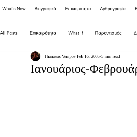
What's New
Βιογραφικό
Επικαιρότητα
Αρθρογραφία
Β
All Posts
Επικαιρότητα
What If
Παροντισμός
Δ
Thanassis Vempos
Feb 16, 2005
5 min read
Ιανουάριος-Φεβρουά