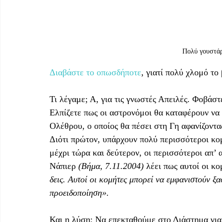
Πολύ γουστάρ
Διαβάστε το οπωσδήποτε
, γιατί πολύ χλομό τ
Τι λέγαμε; Α, για τις γνωστές Απειλές. Φοβάσ
Ελπίζετε πως οι αστρονόμοι θα καταφέρουν να
Ολέθρου, ο οποίος θα πέσει στη Γη αφανίζοντας
Διότι πρώτον, υπάρχουν πολύ περισσότεροι κο
μέχρι τώρα και δεύτερον, οι περισσότεροι απ’
Νάπιερ 
(Βήμα, 7.11.2004)
 λέει πως αυτοί οι κο
δεις. Αυτοί οι κομήτες μπορεί να εμφανιστούν ξ
προειδοποίηση».
Και η λύση; Να επεκταθούμε στο Διάστημα για