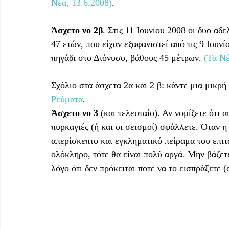
Νέα, 13.6.2008)
.
Άσχετο νο 2β
. Στις 11 Ιουνίου 2008 οι δυο αδ
47 ετών, που είχαν εξαφανιστεί από τις 9 Ιουν
πηγάδι στο Διόνυσο, βάθους 45 μέτρων. 
(Τα Νέ
Σχόλιο στα άσχετα 2α και 2 β: κάντε μια μικρ
Ρεύματα
.
Άσχετο νο 3
 (και τελευταίο). Αν νομίζετε ότι α
πυρκαγιές (ή και οι σεισμοί) σφάλλετε. Όταν η
απερίσκεπτο και εγκληματικό πείραμα του επι
ολόκληρο, τότε θα είναι πολύ αργά. Μην βάζετε
λόγο ότι δεν πρόκειται ποτέ να το εισπράξετε (