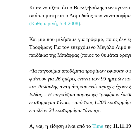
Κι αν νομίζετε ότι ο Βεελζεβούλης των «γενετ
σκάσει μύτη και ο Ασμοδαίος των νανοτροφίμω
(Καθημερινή, 5.4.2008)
.
Και μια που μιλήσαμε για τρόφιμα, ποιος δεν έ
Τροφίμων; Για τον επερχόμενο Μεγάλο Λιμό πο
παιδάκια της Μπιάφρας (ποιος το θυμάται άραγ
«
Τα παγκόσμια αποθέματα τροφίμων εφτασαν στο
φτάνουν για 26 ημέρες έναντι των 95 ημερών που
και Ταϊλάνδης ανατράπηκαν ενώ ταραχές έχουν ξ
Ινδίας… Η παγκόσμια παραγωγή τροφίμων έπεσε 
εκατομμύρια τόνους –από τους 1.200 εκατομμύρι
επιπλέον 24 εκατομμύρια τόνους
».
Α, ναι, η είδηση είναι από το 
Time
 της 
11.11.1