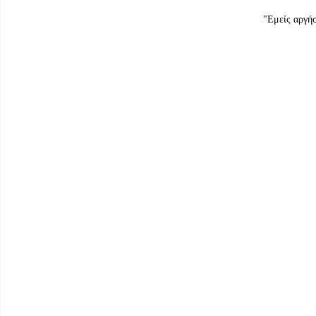
"Εμείς αργή