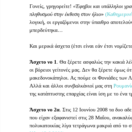
Γονείς, γρηγορείτε! 
«Έφηβοι και υπάλληλοι γραφ
πληθυσμού στην έκθεση στον ήλιο
» 
(Καθημερινή
λογική, οι εργαζόμενοι στην ύπαιθρο αποτελ
μπερδεύτηκα…
Και μερικά άσχετα (έτσι είναι εάν έτσι νομίζετ
Άσχετο νο 1
. Θα ξέρετε ασφαλώς την κακιά λέ
οι βόρειοι γείτονές μας. Δεν θα ξέρετε όμως ότ
μακεδονοκάπηλοι. Ας πούμε οι Φονιάδες των 
Αλλά και άλλοι συνβαλκάνιοί μας στη 
Ρουμανί
της κατάπτυστης επαρχίας είναι ίση με το ένα τ
Άσχετο νο 2α
. Στις 12 Ιουνίου 2008 τα δυο αδ
που είχαν εξαφανιστεί στις 28 Μαΐου, ανακαλ
πολυκατοικίας λίγα τετράγωνα μακριά από το ση