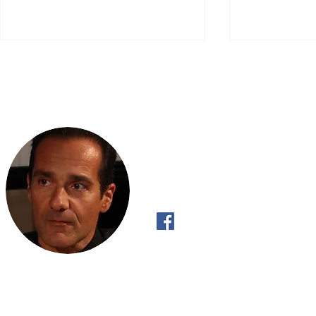
Απρίλιος 2015
Scripta Volant
Νοέμβριος-Δ
"Όπως το ρυάκι έχει Πραγματική Βούλ
κατηφορικά και όχι ανηφορικά, έτσι κι 
ανακαλύψει την Πραγματική του Βούλ
με αυτό που «πρέπει» να κάνει".