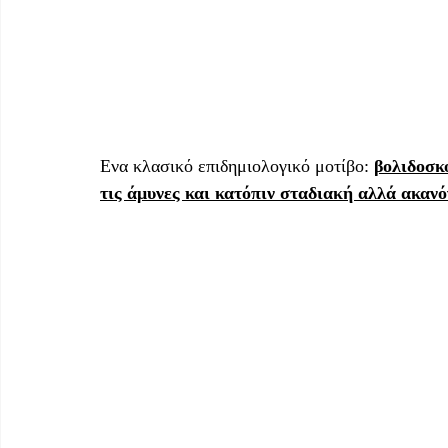
Ενα κλασικό επιδημιολογικό μοτίβο: 
βολιδοσκ
τις άμυνες και κατόπιν σταδιακή αλλά ακανό