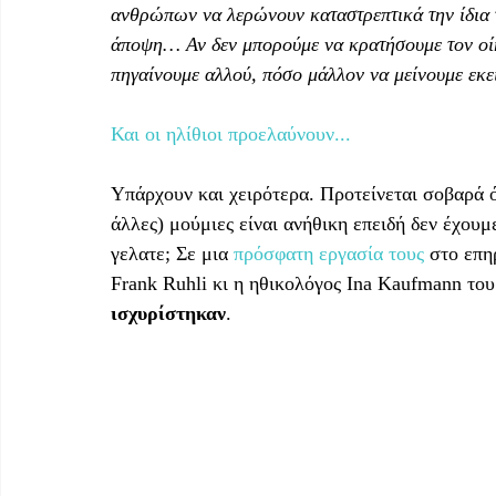
ανθρώπων να λερώνουν καταστρεπτικά την ίδια τ
άποψη… Αν δεν μπορούμε να κρατήσουμε τον οίκ
πηγαίνουμε αλλού, πόσο μάλλον να μείνουμε εκε
Και οι ηλίθιοι προελαύνουν...
Υπάρχουν και χειρότερα. Προτείνεται σοβαρά ότ
άλλες) μούμιες είναι ανήθικη επειδή δεν έχου
γελατε; Σε μια 
πρόσφατη εργασία τους
 στο επη
Frank Ruhli κι η ηθικολόγος Ina Kaufmann του
ισχυρίστηκαν
.