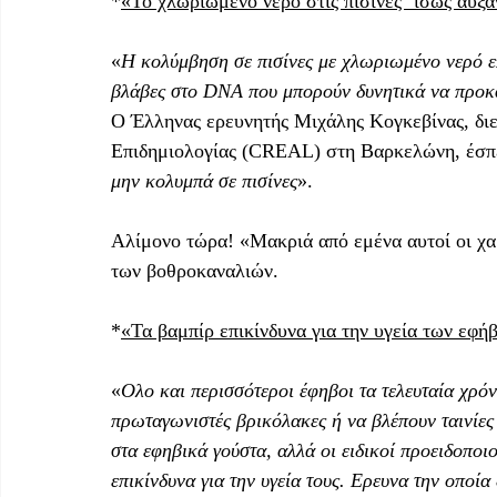
*
«Το χλωριωμένο νερό στις πισίνες ‘ίσως αυξά
«
Η κολύμβηση σε πισίνες με χλωριωμένο νερό ε
βλάβες στο DNA που μπορούν δυνητικά να προκαλ
Ο Έλληνας ερευνητής Μιχάλης Κογκεβίνας, δι
Επιδημιολογίας (CREAL) στη Βαρκελώνη, έσπευ
μην κολυμπά σε πισίνες
».
Αλίμονο τώρα! «Μακριά από εμένα αυτοί οι χα
των βοθροκαναλιών.
*
«Τα βαμπίρ επικίνδυνα για την υγεία των εφή
«
Ολο και περισσότεροι έφηβοι τα τελευταία χρόν
πρωταγωνιστές βρικόλακες ή να βλέπουν ταινίες
στα εφηβικά γούστα, αλλά οι ειδικοί προειδοποιού
επικίνδυνα για την υγεία τους. Ερευνα την οποί