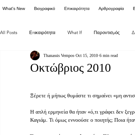
What's New
Βιογραφικό
Επικαιρότητα
Αρθρογραφία
Β
All Posts
Επικαιρότητα
What If
Παροντισμός
Δ
Thanassis Vempos
Oct 15, 2010
6 min read
Οκτώβριος 2010
Ξέρετε ή μήπως θυμάστε τι σημαίνει «μη αντι
Η απλή ερμηνεία θα ήταν «ό,τι γράφει δεν ξεγρ
Καγιάμ. Τι όμως εννοούσε ο ποιητής; Ποια ήτα