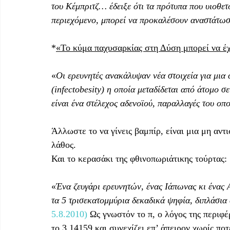
του Κέμπριτζ… έδειξε ότι τα πρότυπα που υιοθετο
περιεχόμενο, μπορεί να προκαλέσουν αναστάτωσ
*
«Το κύμα παχυσαρκίας στη Δύση μπορεί να έχ
«
Οι ερευνητές ανακάλυψαν νέα στοιχεία για μια
(infectobesity) η οποία μεταδίδεται από άτομο σε
είναι ένα στέλεχος αδενοϊού, παραλλαγές του ο
Άλλωστε το να γίνεις βαμπίρ, είναι μια μη αντ
λάθος.
Και το κερασάκι της φθινοπωριάτικης τούρτας:
«
Ένα ζευγάρι ερευνητών, ένας Ιάπωνας κι ένας Α
τα 5 τρισεκατομμύρια δεκαδικά ψηφία, διπλάσια
5.8.2010)
 Ως γνωστόν το π, ο λόγος της περιφέ
το 3,14159 και συνεχίζει επ’ άπειρον χωρίς πο