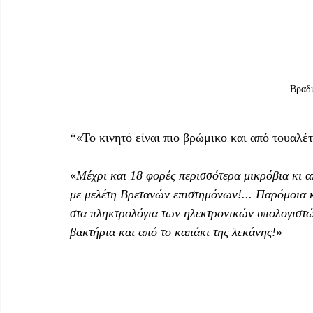
Βραδυ
*
«Το κινητό είναι πιο βρώμικο και από τουαλέ
«
Μέχρι και 18 φορές περισσότερα μικρόβια κι α
με μελέτη Βρετανών επιστημόνων!... Παρόμοια κα
στα πληκτρολόγια των ηλεκτρονικών υπολογιστώ
βακτήρια και από το καπάκι της λεκάνης!
»