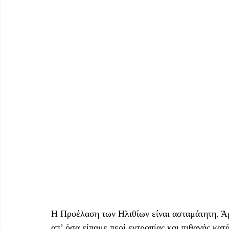
Η Προέλαση των Ηλιθίων είναι ασταμάτητη. Άρ
απ’ όσα είπαμε περί εντροπίας και πιθανής κατ