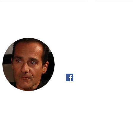
Απρίλιος 2015
Scripta Volant
Νοέμβριος-Δ
"Όπως το ρυάκι έχει Πραγματική Βούλ
κατηφορικά και όχι ανηφορικά, έτσι κι 
ανακαλύψει την Πραγματική του Βούλ
με αυτό που «πρέπει» να κάνει".