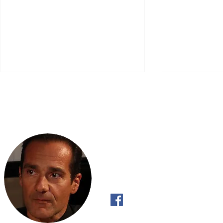
Scripta Volant
Σκάλες προς τον Ουρανό,
Καλοκαίρι 20
Γέφυρες για Αλλού
Ολυμπιάδα σ
Φόντο
"Όπως το ρυάκι έχει Πραγματική Βούλ