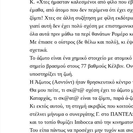
Κ. «Χτες ήμασταν καλεσμένοι από φίλο που έβ
έμαθα, από άτομο που δεν περίμενα ότι έχει σχέ
ζόμπι! Χτες σε άλλη συζήτηση με φίλη εκδότρι
γιατί αυτή δεν έχει πολύ σχέση με επιστημονικ
όλα αυτά πριν μάθω τα περί θανάτων Ρομέρο κ
Με έπιασε ο οίστρος (δε θέλω και πολύ), κι έψ
σχετικά. 
Το άζωτο είναι ένα χημικό στοιχείο με ατομικό
σημείο βρασμού στους 77 βαθμούς Κέλβιν. Ονο
υποστηρίξει τη ζωή. 
Η Άζωτος (Ασντόντ) ήταν θρησκευτικό κέντρο 
Θα μου πείτε, τι σκ@τ@ σχέση έχει το άζωτο μ
Καταρχάς, τι σκ@ατ@ είναι τα ζόμπι, παρά ά-ζω
Κι εκτός αυτού, τη στιγμή ακριβώς που κοιτού
στέλνει μήνυμα ο συνεργάτης Γ. στο ΠΑΝΤΕΛΩ
και το τοπίο θυμίζει Imbocca από την κινηματ
Του είπα πάντως να προσέχει μην τυχόν και αν