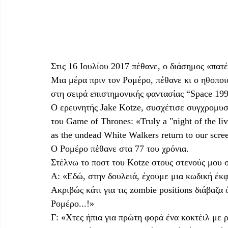
Στις 16 Ιουλίου 2017 πέθανε, ο διάσημος «πατ
Μια μέρα πριν τον Ρομέρο, πέθανε κι ο ηθοπο
στη σειρά επιστημονικής φαντασίας “Space 199
Ο ερευνητής Jake Kotze, συσχέτισε συγχρομυστ
του Game of Thrones: «Truly a "night of the l
as the undead White Walkers return to our scr
Ο Ρομέρο πέθανε στα 77 του χρόνια. 
Στέλνω το ποστ του Kotze στους στενούς μου σ
Α: «Εδώ, στην δουλειά, έχουμε μια κωδική έκφ
Ακριβώς κάτι για τις zombie positions διάβαζα 
Ρομέρο...!»
Γ: «Χτες ήπια για πρώτη φορά ένα κοκτέιλ με 