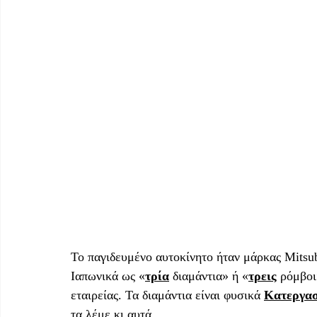
Το παγιδευμένο αυτοκίνητο ήταν μάρκας Mitsub
Ιαπωνικά ως «
τρία
 διαμάντια» ή «
τρεις
 ρόμβοι
εταιρείας. Τα διαμάντια είναι φυσικά 
Κατεργασ
τα λέμε κι αυτά…