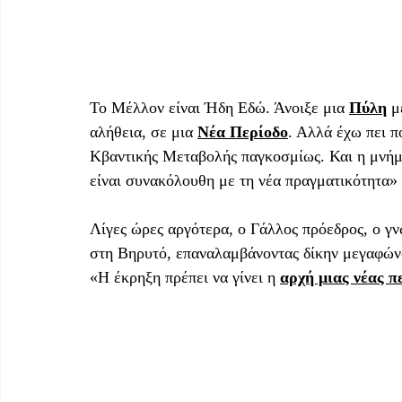
Το Μέλλον είναι Ήδη Εδώ. Άνοιξε μια 
Πύλη
 μ
αλήθεια, σε μια 
Νέα Περίοδο
. Αλλά έχω πει π
Κβαντικής Με­ταβολής παγκοσμίως. Και η μνήμ
είναι συνακόλουθη με τη νέα πραγ­ματικότητα»
Λίγες ώρες αργότερα, ο Γάλλος πρόεδρος, ο γ
στη Βηρυτό, επαναλαμβάνοντας δίκην μεγαφώνο
«Η έκρηξη πρέπει να γίνει η 
αρχή μιας νέας π