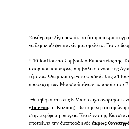
Ξανάγραφα λίγο παλιότερα ότι η αποκρυπτογρά
να ξεμπερδέψει κανείς μια ομελέτα. Για να δούμ
* 10 Ιουλίου: το Συμβούλιο Επικρατείας της Τ
ιστορικού και άκρως συμβολικού ναού της Αγί
τέμενος. Όπερ και εγένετο φυσικά. Στις 24 Ιο
προσευχή των Μουσουλμάνων παρουσία του Ερν
 Θυμήθηκα ότι στις 5 Μαΐου είχα αναρτήσει έν
«
Inferno
» (=Κόλαση), βασισμένη στο ομώνυμο
στην περίφημη υπόγεια Κιστέρνα της Κωνσταν
αποτρέψει την διασπορά ενός 
άκρως θανατηφό