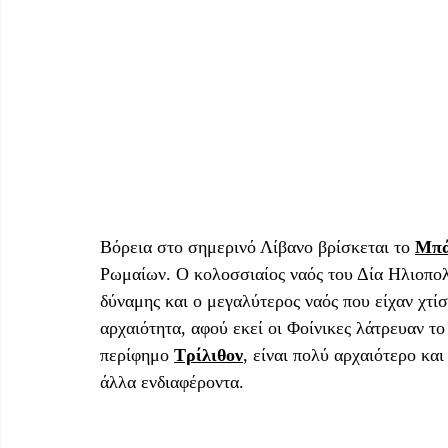
Βόρεια στο σημερινό Λίβανο βρίσκεται το 
Μπά
Ρωμαίων. Ο κολοσσιαίος ναός του Δία Ηλιοπολ
δύναμης και ο μεγαλύτερος ναός που είχαν χτίσ
αρχαιότητα, αφού εκεί οι Φοίνικες λάτρευαν τ
περίφημο 
Τρίλιθον
, είναι πολύ αρχαιότερο κα
άλλα ενδιαφέροντα.  