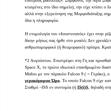
ευσεβούς βασιλέως». Σύμφωνοι, την Αγία Σοφία
κτισμένες στο ίδιο σημείο), την είχε κτίσει ο Ι
αλλά στην εξερεύνηση της Μορφοδιάταξης σημασ
ίδια η πληροφορία. 
Η ετυμολογία του «Ιουστινιανός» έχει στην ρίζα
δίκη» μήπως σας ήρθε στο μυαλό; Δεν χρειάζετ
ανθρωπομορφικό (ή θεομορφικό) πρίσμα. Κρατ
*2 Αυγούστου. Επιστρέφει στη Γη και προσθαλ
Space X, το πρώτο ιδιωτικό επανδρωμένο διαστ
Μαΐου με τον πύραυλο Falcon 9 ( = Γεράκι), ο
γερακόμορφο Ώρο
. Το οποίο Falcon 9 είχε κ
Σταθμό –ISS εν συντομία (ή 
IS(i)S
, δηλαδή στη