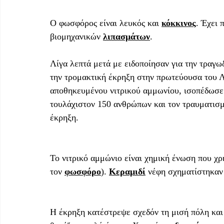
Ο φωσφόρος είναι λευκός και 
κόκκινος
. Έχει
βιομηχανικών 
λιπασμάτων
. 
Λίγα λεπτά μετά με ειδοποίησαν για την τραγω
την τρομακτική έκρηξη στην πρωτεύουσα του Λ
αποθηκευμένου νιτρικού αμμωνίου, ισοπέδωσε 
τουλάχιστον 150 ανθρώπων και τον τραυματισμό
έκρηξη.
Το νιτρικό αμμώνιο είναι χημική ένωση που χρ
τον 
φωσφόρο
). 
Κεραμιδί
 νέφη σχηματίστηκαν
Η έκρηξη κατέστρεψε σχεδόν τη μισή πόλη και το