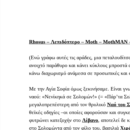
Rhosus – Λεπιδόπτερο – Moth – MothMAN –
(Ενώ γράφω αυτές τις αράδες, μια πεταλουδίτσα
ανοιχτό παράθυρο και κάνει κύκλους μπροστά 
κάνω διαχωρισμό ανάμεσα σε προσωπικές και σ
Με την Αγία Σοφία όμως ξεκινήσαμε. Είναι γνω
ναού: «Νενίκηκά σε Σολομών!» (= «Πάρ’τα Σολ
μεγαλοπρεπέστερη από τον θρυλικό 
Ναό του 
θεϊκές οδηγίες –οι οποίες αφορούσαν και συγκ
φυτρώνει κατεξοχήν στο 
Λίβανο
, αποτελεί δε 
στο Σολομώντα από τον φίλο του, βασιλιά 
Χιρ