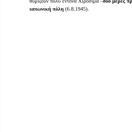
θυμίζουν πολύ έντονα Χιροσίμα –
δυο μέρες πρ
ιαπωνική πόλη
 (6.8.1945). 