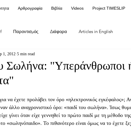
ότητα
Αρθρογραφία
Βιβλία
Videos
Project TIMESLIP
f
Παροντισμός
Διάφορα
Articles in English
p 1, 2012
5 min read
υ Σωλήνα: "Υπεράνθρωποι 
τα"
για να έχετε προλάβει τον όρο «ηλεκτρονικός εγκέφαλος»; Αν
έναν άλλο αναχρονιστικό όρο: «παιδί του σωλήνα». Ίσως θυμ
είχε γίνει όταν είχε γεννηθεί το πρώτο παιδί με τη μέθοδο τ
το «σωληνόπαιδο». Το πιθανότερο είναι όμως να το έχετε ξε