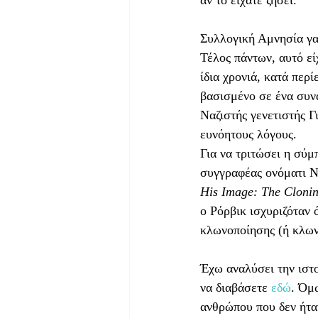
αν το είχατε ζήσει.
Συλλογική Αμνησία 
Τέλος πάντων, αυτό είχ
ίδια χρονιά, κατά περ
βασισμένο σε ένα συν
Ναζιστής γενετιστής 
ευνόητους λόγους.
Για να τριτώσει η σύμ
συγγραφέας ονόματι Ν
His Image: The Cloni
ο Ρόρβικ ισχυριζόταν 
κλωνοποίησης (ή κλων
Έχω αναλύσει την ιστ
να διαβάσετε 
εδώ
. Όμ
ανθρώπου που δεν ήταν 