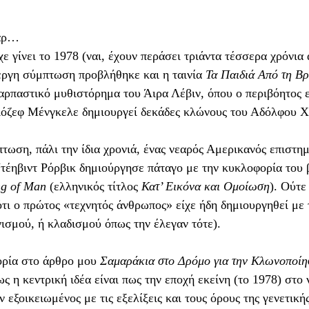
γαρ…
ε γίνει το 1978 (ναι, έχουν περάσει τριάντα τέσσερα χρόνια 
ίεργη σύμπτωση προβλήθηκε και η ταινία 
Τα Παιδιά Από τη Βρ
αρπαστικό μυθιστόρημα του Άιρα Λέβιν, όπου ο περιβόητος ε
Γιόζεφ Μένγκελε δημιουργεί δεκάδες κλώνους του Αδόλφου Χί
πτωση, πάλι την ίδια χρονιά, ένας νεαρός Αμερικανός επιστημ
τέηβιντ Ρόρβικ δημιούργησε πάταγο με την κυκλοφορία του β
ng of Man
 (ελληνικός τίτλος 
Κατ’ Εικόνα και Ομοίωση
). Ούτε
ότι ο πρώτος «τεχνητός άνθρωπος» είχε ήδη δημιουργηθεί με 
ισμού, ή κλαδισμού όπως την έλεγαν τότε).
ορία στο άρθρο μου 
Σαμαράκια στο Δρόμο για την Κλωνοποίη
ως η κεντρική ιδέα είναι πως την εποχή εκείνη (το 1978) στο
εξοικειωμένος με τις εξελίξεις και τους όρους της γενετικής