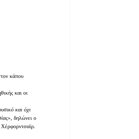
στον κάπου 
ικής και οι 
υσικό και όχι 
σίας»
, δηλώνει ο 
 Χέρφορντσαϊρ.