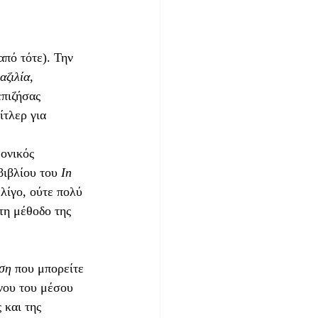
από τότε). Την 
αζιλία
, 
πιζήσας 
τλερ για 
ονικός 
ιβλίου του 
In 
 λίγο, ούτε πολύ 
τη μέθοδο της 
ση
 που μπορείτε 
 νου του μέσου 
 και της 