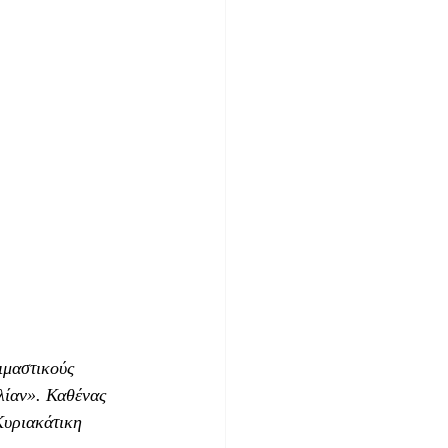
ιμαστικούς 
λίαν». Καθένας 
Κυριακάτικη 