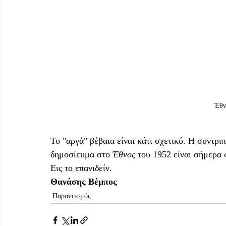
Έθν
Το "αργά" βέβαια είναι κάτι σχετικό. Η συντρ
δημοσίευμα στο 
Έθνος
 του 1952 είναι σήμερα σ
Εις το επανιδείν.
Θανάσης Βέμπος
Παροντισμός