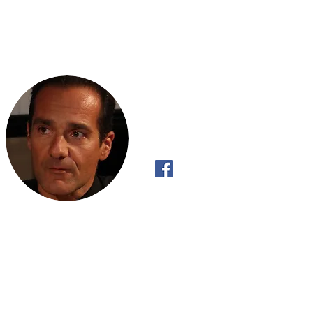
Scripta Volant
Παιδιά του Σωλήνα:
Τελικά πότε 
"Υπεράνθρωποι ή Υπερτέρατα"
καίγονται τα 
"Όπως το ρυάκι έχει Πραγματική Βούλ
κατηφορικά και όχι ανηφορικά, έτσι κι 
ανακαλύψει την Πραγματική του Βούλ
με αυτό που «πρέπει» να κάνει".