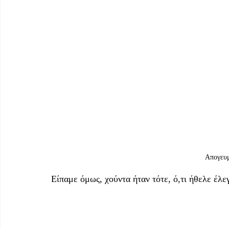
 Απογευ
Είπαμε όμως, χούντα ήταν τότε, ό,τι ήθελε έλε