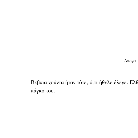
Απογευμ
Βέβαια χούντα ήταν τότε, ό,τι ήθελε έλεγε. Ε
πάγκο του.