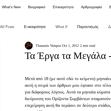
What's New
Βιογραφικό
Επικαιρότητα
Αρθρογραφία
Β
All Posts
Επικαιρότητα
What If
Παροντισμός
Δ
Thanassis Vempos
Oct 1, 2012
2 min read
Τα Έργα τα Μεγάλα -
Μετά από 18 (με αυτό εδώ το κείμενο) μηνιαίες
αυτή η σειρά των άρθρων μου έφτασε στο τέλος
για διάφορους λόγους. Αυτά τα μηνιαία κύματ
διεύρυνση του Ορίζοντα Συμβάντων σταματούν
επιχείρηση αυτή θα περάσει σε δεύτερο στάδιο,