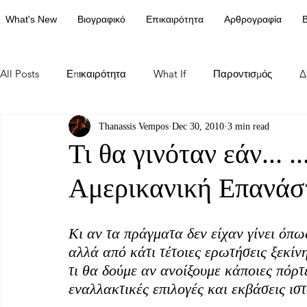
What's New
Βιογραφικό
Επικαιρότητα
Αρθρογραφία
Β
All Posts
Επικαιρότητα
What If
Παροντισμός
Δ
Thanassis Vempos
Dec 30, 2010
3 min read
Τι θα γινόταν εάν... ..
Αμερικανική Επανάσ
Κι αν τα πράγματα δεν είχαν γίνει όπω
αλλά από κάτι τέτοιες ερωτήσεις ξεκίν
τι θα δούμε αν ανοίξουμε κάποιες πόρτ
εναλλακτικές επιλογές και εκβάσεις ισ