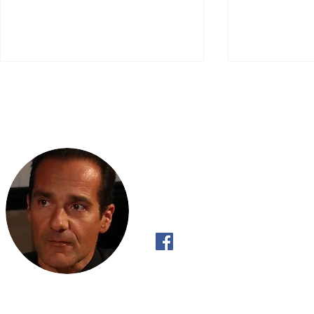
Scripta Volant
Τι θα γινόταν εάν... ..…η
Τι θα γινότα
τουρκική εισβολή στην Κύπρο
Αραβοϊσραηλ
είχε αποτύχει;
1973 μετατρ
Παγκόσμιο;
"Όπως το ρυάκι έχει Πραγματική Βούλ
κατηφορικά και όχι ανηφορικά, έτσι κι 
ανακαλύψει την Πραγματική του Βούλ
με αυτό που «πρέπει» να κάνει".