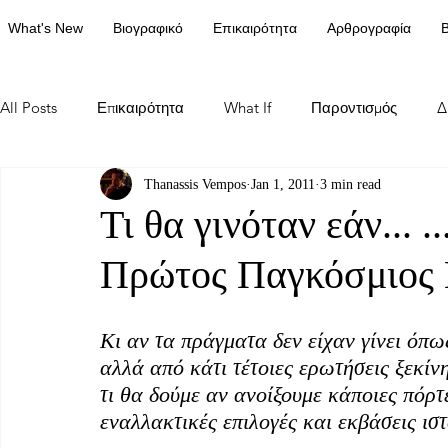
What's New
Βιογραφικό
Επικαιρότητα
Αρθρογραφία
Β
All Posts
Επικαιρότητα
What If
Παροντισμός
Δ
Thanassis Vempos
Jan 1, 2011
3 min read
Τι θα γινόταν εάν... 
Πρώτος Παγκόσμιος 
Κι αν τα πράγματα δεν είχαν γίνει όπω
αλλά από κάτι τέτοιες ερωτήσεις ξεκίν
τι θα δούμε αν ανοίξουμε κάποιες πόρτ
εναλλακτικές επιλογές και εκβάσεις ισ