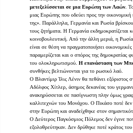
μετεξελίσσεται σε μια Ευρώπη των Λαών
. Τ
μιας Ευρώπης που οδεύει προς την οικονομική κ
της». Παράλληλα, Γερμανία και Ρωσία βρίσκου
τους ζητήματα. Η Γερμανία εκδημοκρατίζεται κ
κοινοβουλευτική. Από την άλλη μεριά, η Ρωσία
είναι σε θέση να πραγματοποιήσει οικονομικές 
παραμερίζεται και ο σπόρος της δημοκρατίας 
του ολοκληρωτισμού. 
Η επανάσταση των Μπο
συνθήκες βελτιώνονται για το ρωσικό λαό.
Ο Βλαντίμιρ Ίλις Λένιν θα πεθάνει εξόριστος σ
Αδόλφος Χίτλερ, άσημος δεκανέας του γερμανι
ανακηρύσσεται σε πασίγνωστη πλην όμως γραφ
καλλιτεχνών του Μονάχου. Ο Πικάσο ποτέ δεν 
στην Ευρώπη και αναδείχθηκε στον σημαντικότ
Ο Δεύτερος Παγκόσμιος Πόλεμος δεν έγινε ποτ
εξολοθρεύτηκαν. Δεν δρύθηκε ποτέ κράτος του 