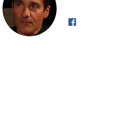
Τι θα γινόταν εάν... ..…η
Τι θα γινότα
τουρκική εισβολή στην Κύπρο
Αραβοϊσραηλ
είχε αποτύχει;
1973 μετατρ
Παγκόσμιο;
"Όπως το ρυάκι έχει Πραγματική Βούλ
κατηφορικά και όχι ανηφορικά, έτσι κι 
ανακαλύψει την Πραγματική του Βούλ
με αυτό που «πρέπει» να κάνει".