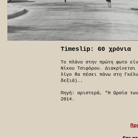
Timeslip: 60 χρόνια
Το πλάνο στην πρώτη φωτο εί
Νίκου Τσιφόρου. Διακρίνεται
λίγο θα πέσει πάνω στη Γκέλ
δεξιά)..
Πηγή: αριστερά, "Η Ωραία τω
2014.
Πρ