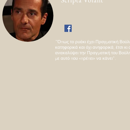
"Όπως το ρυάκι έχει Πραγματική Βούλ
κατηφορικά και όχι ανηφορικά, έτσι κι 
ανακαλύψει την Πραγματική του Βούλ
με αυτό που «πρέπει» να κάνει".