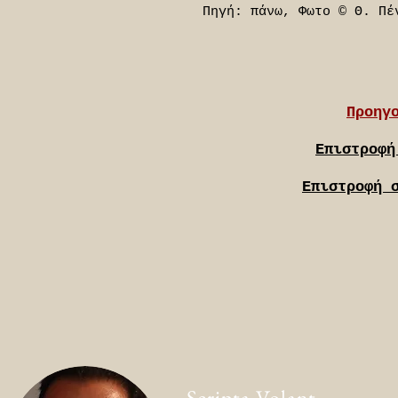
Πηγή: πάνω, Φωτο © Θ. Πέ
Προηγ
Επιστροφή
Επιστροφή 
Scripta Volant