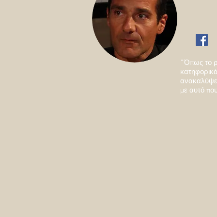
"Όπως το ρ
κατηφορικά 
ανακαλύψει
με αυτό που