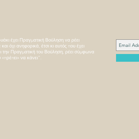
υάκι έχει Πραγματική Βούληση να ρέει
και όχι ανηφορικά, έτσι κι αυτός που έχει
 την Πραγματική του Βούληση, ρέει σύμφωνα
 «πρέπει» να κάνει".