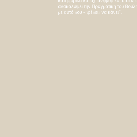
κατηφορικά και όχι ανηφορικά, έτσι κι 
ανακαλύψει την Πραγματική του Βούλ
με αυτό που «πρέπει» να κάνει".