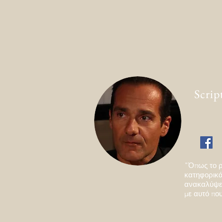
Scrip
"Όπως το ρ
κατηφορικά 
ανακαλύψει
με αυτό που