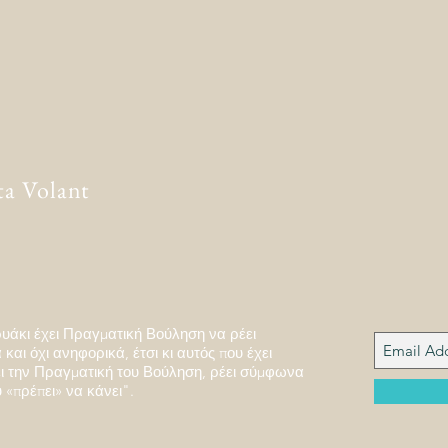
ta Volant
υάκι έχει Πραγματική Βούληση να ρέει
και όχι ανηφορικά, έτσι κι αυτός που έχει
 την Πραγματική του Βούληση, ρέει σύμφωνα
 «πρέπει» να κάνει".