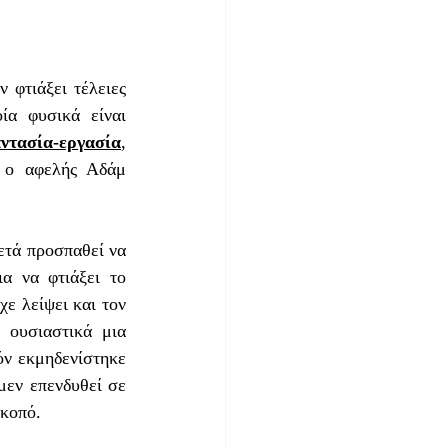
φτιάξει τέλειες 
α φυσικά είναι 
ντασία-εργασία
, 
 ο αφελής Αδάμ 
ετά προσπαθεί να 
α να φτιάξει το 
ε λείψει και τον 
βάραινε μέσα του, ανομολόγητα. Έδωσε λοιπόν 100 για να πάρει ένα. Έγινε ουσιαστικά μια 
ν εκμηδενίστηκε 
μεν επενδυθεί σε 
σκοπό.