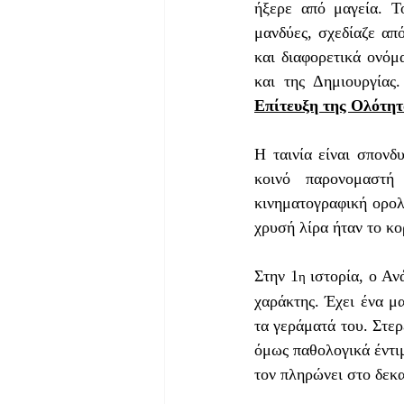
ήξερε από μαγεία. Τ
μανδύες, σχεδίαζε απ
και διαφορετικά ονόμ
και της Δημιουργίας
Επίτευξη της Ολότητ
Η ταινία είναι σπονδυ
κοινό παρονομαστή
κινηματογραφική ορολο
χρυσή λίρα ήταν το κ
Στην 1
 ιστορία, ο Αν
η
χαράκτης. Έχει ένα μα
τα γεράματά του. Στερε
όμως παθολογικά έντιμ
τον πληρώνει στο δεκα