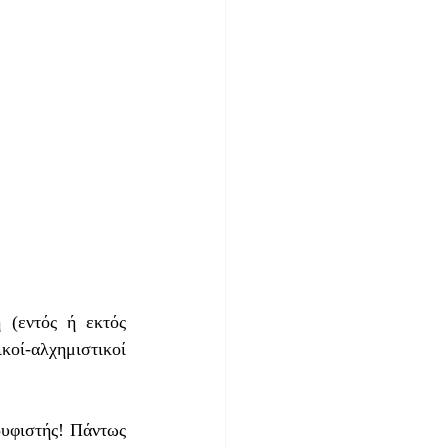
(εντός ή εκτός 
ί-αλχημιστικοί 
υφιστής! Πάντως 