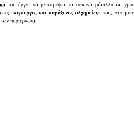
κό
 του έργο: να μετατρέψει τα ταπεινά μέταλλα σε χρυσ
στις «
περίεργες και παράξενες αλχημείες
» του, στο μυστ
 των περίεργων).