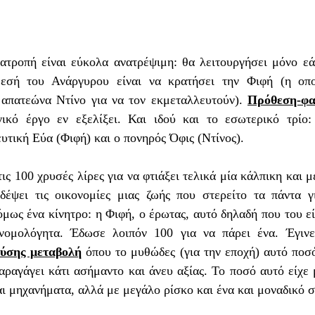
τροπή είναι εύκολα ανατρέψιμη: θα λειτουργήσει μόνο εάν 
εσή του Ανάργυρου είναι να κρατήσει την Φιφή (η οποί
απατεώνα Ντίνο για να τον εκμεταλλευτούν). 
Πρόθεση-φα
γικό έργο εν εξελίξει. Και ιδού και το εσωτερικό τρίο:
υτική Εύα (Φιφή) και ο πονηρός Όφις (Ντίνος).
ις 100 χρυσές λίρες για να φτιάξει τελικά μία κάλπικη και μ
δέψει τις οικονομίες μιας ζωής που στερείτο τα πάντα γι
μως ένα κίνητρο: η Φιφή, ο έρωτας, αυτό δηλαδή που του είχ
φύσης μεταβολή
 όπου το μυθώδες (για την εποχή) αυτό ποσό
αραγάγει κάτι ασήμαντο και άνευ αξίας. Το ποσό αυτό είχε 
ι μηχανήματα, αλλά με μεγάλο ρίσκο και ένα και μοναδικό 