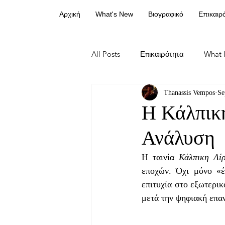
Αρχική
What's New
Βιογραφικό
Επικαιρ
All Posts
Επικαιρότητα
What I
Thanassis Vempos
Se
Η Κάλπικ
Ανάλυση
Η ταινία 
Κάλπικη Λί
εποχών. Όχι μόνο «έ
επιτυχία στο εξωτερικ
μετά την ψηφιακή επα