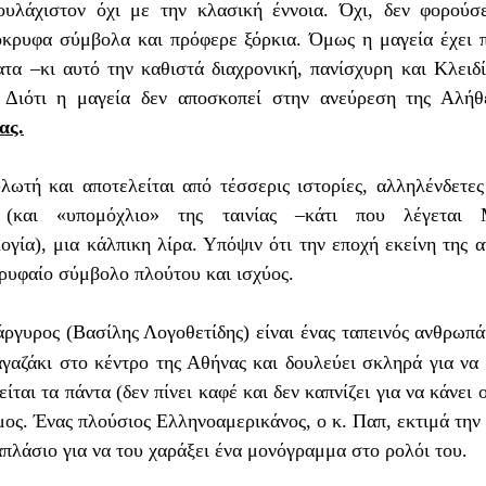
ουλάχιστον όχι με την κλασική έννοια. Όχι, δεν φορούσε
όκρυφα σύμβολα και πρόφερε ξόρκια. Όμως η μαγεία έχει π
ατα –κι αυτό την καθιστά διαχρονική, πανίσχυρη και Κλειδί
. Διότι η μαγεία δεν αποσκοπεί στην ανεύρεση της Αλήθ
ας.
λωτή και αποτελείται από τέσσερις ιστορίες, αλληλένδετες
 (και «υπομόχλιο» της ταινίας –κάτι που λέγεται M
γία), μια κάλπικη λίρα. Υπόψιν ότι την εποχή εκείνη της αν
ορυφαίο σύμβολο πλούτου και ισχύος.
άργυρος (Βασίλης Λογοθετίδης) είναι ένας ταπεινός ανθρωπά
γαζάκι στο κέντρο της Αθήνας και δουλεύει σκληρά για να 
ίται τα πάντα (δεν πίνει καφέ και δεν καπνίζει για να κάνει ο
ος. Ένας πλούσιος Ελληνοαμερικάνος, ο κ. Παπ, εκτιμά την τ
πλάσιο για να του χαράξει ένα μονόγραμμα στο ρολόι του.