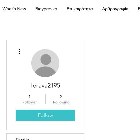
What's New
Βιογραφικό
Επικαιρότητα
Αρθρογραφία
Β
More actions
ferava2195
1
2
Follower
Following
Follow
Profile