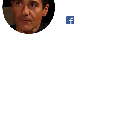
"Όπως το ρυάκι έχει Πραγματική Βούλ
κατηφορικά και όχι ανηφορικά, έτσι κι 
ανακαλύψει την Πραγματική του Βούλ
με αυτό που «πρέπει» να κάνει".