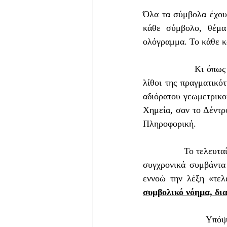
Όλα τα σύμβολα έχουν
κάθε σύμβολο, θέμα 
ολόγραμμα. Το κάθε κο
                Κι όπως έχω πολλάκις ξαναγράψει, τα αναδυόμενα αρχέτυπα είναι οι βασικοί δομικοί 
λίθοι της πραγματικότ
αδιόρατου γεωμετρικού
Χημεία, σαν το Δέντρ
Πληροφορική. 
                Το τελευταίο διάστημα έχουμε την ανάδυση κάποιων θεϊκών αρχετύπων σε συνδυασμό με 
συγχρονικά συμβάντα 
εννοώ την λέξη «τελ
συμβολικό νόημα, δια
                Υπόψιν ότι στον σημερινό, απομαγευμένο κόσμο μας, όπου βασιλεύει ο στείρος 