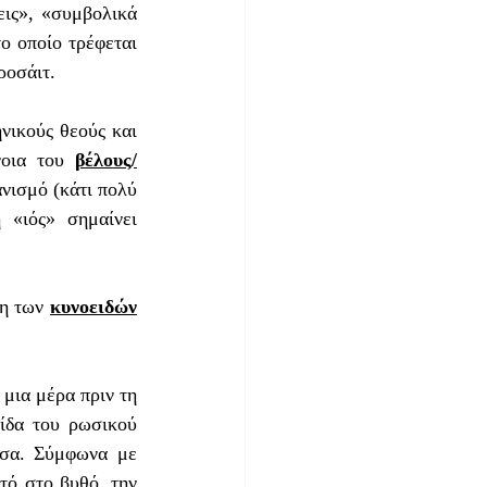
ις», «συμβολικά 
ο οποίο τρέφεται 
ροσάιτ. 
νοια του 
βέλους/
νισμό (κάτι πολύ 
«ιός» σημαίνει 
η των 
κυνοειδών
ίδα του ρωσικού 
σα. Σύμφωνα με 
τό στο βυθό, την 