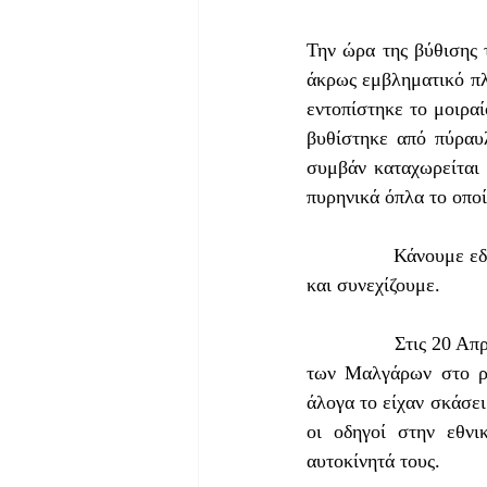
Την ώρα της βύθισης 
άκρως εμβληματικό πλ
εντοπίστηκε το μοιρα
βυθίστηκε από πύραυ
συμβάν καταχωρείται
πυρηνικά όπλα το οποί
                Κάνουμε εδώ μια νοερή σημείωση για το όνομα του «Τιτανικού» (= τιτάνειος, του Τιτάνα) 
και συνεχίζουμε. 
                Στις 20 Απριλίου, οδηγοί επί της εθνικής οδού Θεσσαλονίκης-Αθηνών λίγο μετά τα διόδια 
των Μαλγάρων στο ρε
άλογα το είχαν σκάσει
οι οδηγοί στην εθνι
αυτοκίνητά τους.