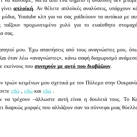
Τι να κάνουμε; Μετά από ένα σημείο η ανάλυση δεν μπορεί
γίνει 
απλοϊκή
. Αν θέλετε απλοϊκές αναλύσεις, υπάρχουν κά
μύδια, Youtube κλπ για να σας χαϊδεύουν τα αυτάκια με αυ
 ταΐζουν προχωνευμένο χυλό για το ευαίσθητο στομαχά
ια σας. 
 Και όταν λέω «αναγνώστες», κάνω σαφή διαχωρισμό ανάμεσα 
ε εκείνους που 
συνηχούν με αυτό που διαβάζουν
. 
ν τριών κειμένων μου σχετικά με τον Πόλεμο στην Ουκρανία 
σετε 
εδώ
 , 
εδώ
 και 
εδώ
 .
αν να τρέχουν –άλλωστε αυτή είναι η δουλειά τους. Το Κα
ι διαρκώς μορφές που αλλάζουν σαν τα σύννεφα μιας θύελλα