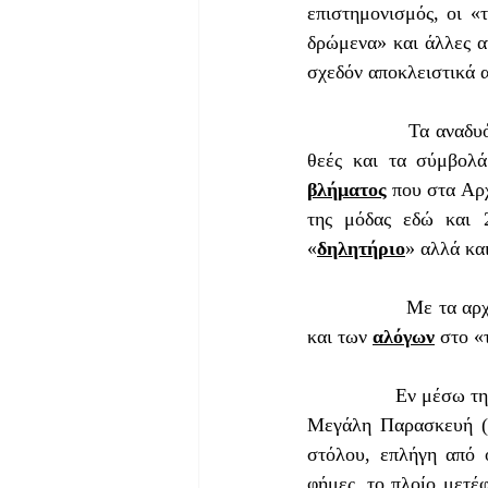
επιστημονισμός, οι «
δρώμενα» και άλλες αν
σχεδόν αποκλειστικά 
                Τα αναδυόμενα αρχέτυπα τους τελευταίους μήνες αφορούν αρχαιοελληνικούς θεούς και 
θεές και τα σύμβολά
βλήματος
 που στα Αρ
της μόδας εδώ και 2
«
δηλητήριο
» αλλά κα
            
και των 
αλόγων
 στο «
                Εν μέσω της κόλασης του ρωσο-ουκρανικού πολέμου, στις 14 Απριλίου, μια μέρα πριν τη 
Μεγάλη Παρασκευή (
στόλου, επλήγη από 
φήμες, το πλοίο μετέφ