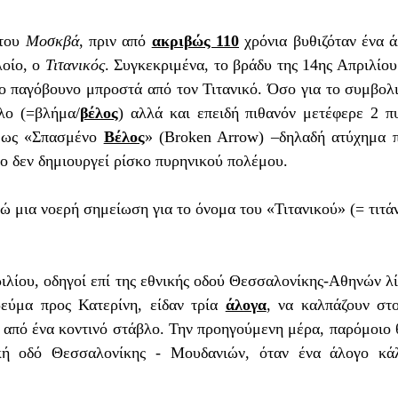
του 
Μοσκβά
, πριν από 
ακριβώς 110
 χρόνια βυθιζόταν ένα ά
οίο, ο 
Τιτανικός
. Συγκεκριμένα, το βράδυ της 14ης Απριλίου 
ίο παγόβουνο μπροστά από τον Τιτανικό. Όσο για το συμβολ
λο (=βλήμα/
βέλος
) αλλά και επειδή πιθανόν μετέφερε 2 πυ
 ως «Σπασμένο 
Βέλος
» (Broken Arrow) –δηλαδή ατύχημα π
ο δεν δημιουργεί ρίσκο πυρηνικού πολέμου. 
ύμα προς Κατερίνη, είδαν τρία 
άλογα
, να καλπάζουν στ
 από ένα κοντινό στάβλο. Την προηγούμενη μέρα, παρόμοιο 
κή οδό Θεσσαλονίκης - Μουδανιών, όταν ένα άλογο κάλ