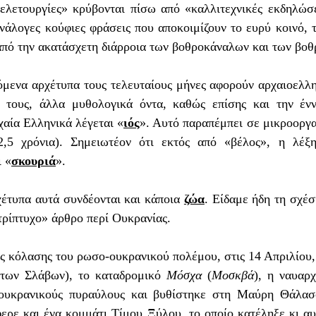
τελετουργίες» κρύβονται πίσω από «καλλιτεχνικές εκδηλώσε
άλογες κούφιες φράσεις που αποκοιμίζουν το ευρύ κοινό, τ
από την ακατάσχετη διάρροια των βοθροκάναλων και των βοθ
 τους, άλλα μυθολογικά όντα, καθώς επίσης και την έν
χαία Ελληνικά λέγεται «
ιός
». Αυτό παραπέμπει σε μικροοργα
,5 χρόνια). Σημειωτέον ότι εκτός από «βέλος», η λέξη 
ι «
σκουριά
».
    Με τα αρχέτυπα αυτά συνδέονται και κάποια 
ζώα
. Είδαμε ήδη τη σχέσ
τρίπτυχο» άρθρο περί Ουκρανίας. 
των Σλάβων), το καταδρομικό 
Μόσχα
 (
Μοσκβά
), η ναυαρχ
ουκρανικούς πυραύλους και βυθίστηκε στη Μαύρη Θάλασ
ερε και ένα κομμάτι Τίμου Ξύλου, το οποίο κατέληξε κι αυ