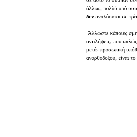
σε αυτό το σύμπαν δεν
άλλως, πολλά από αυτ
δεν
 αναλύονται σε τρί
 Άλλωστε κάποιες σμηνοσειρές γεγονότων συμπλέκονται τόσο με προσωπικές εμπειρίες και 
αντιλήψεις, που απλώς
μετά- προσωπική υπόθε
ανορθόδοξου, είναι το 