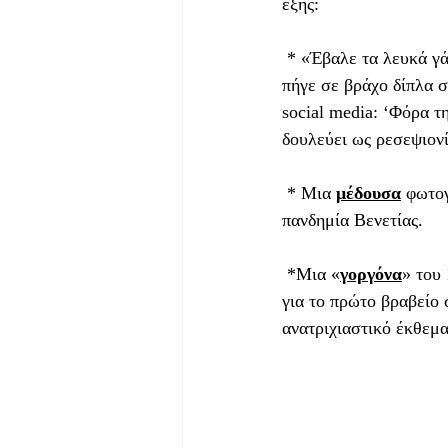
εξής: 
 * «Έβαλε τα λευκά γά
πήγε σε βράχο δίπλα σ
social media: ‘Φόρα τ
δουλεύει ως ρεσεψιονί
 * Μια 
μέδουσα
 φωτογ
πανδημία Βενετίας. 
 *Μια «
γοργόνα
» του
για το πρώτο βραβείο 
ανατριχιαστικό έκθεμα