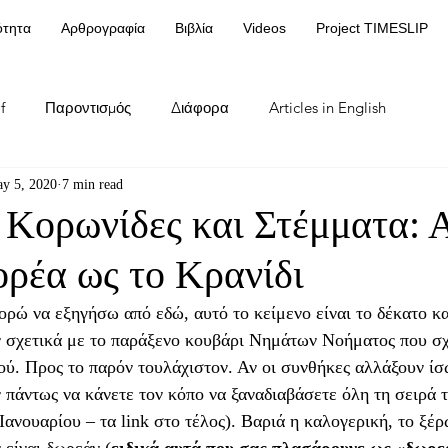
ότητα
Αρθρογραφία
Βιβλία
Videos
Project TIMESLIP
f
Παροντισμός
Διάφορα
Articles in English
y 5, 2020
7 min read
 Κορωνίδες και Στέμματα: 
ρέα ως το Κρανίδι
ορώ να εξηγήσω από εδώ, αυτό το κείμενο είναι το δέκατο κα
 σχετικά με το παράξενο κουβάρι Νημάτων Νοήματος που σχε
ύ. Προς το παρόν τουλάχιστον. Αν οι συνθήκες αλλάξουν ίσ
 πάντως να κάνετε τον κόπο να ξαναδιαβάσετε όλη τη σειρά 
Ιανουαρίου – τα link στο τέλος). Βαριά η καλογερική, το ξέρ