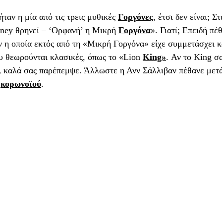
αν η μία από τις τρεις μυθικές 
Γοργόνες
, έτσι δεν είναι; Σ
ney θρηνεί – ‘Ορφανή’ η Μικρή 
Γοργόνα
». Γιατί; Επειδή πέ
 η οποία εκτός από τη «Μικρή Γοργόνα» είχε συμμετάσχει κ
υ θεωρούνται κλασικές, όπως το «Lion 
King»
. Αν το King σ
,
 καλά σας παρέπεμψε. Άλλωστε η Ανν Σάλλιβαν πέθανε μετά
 
κορωνοϊού
. 