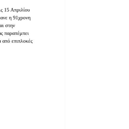
τις 15 Απριλίου 
θανε η 91χρονη 
αι στην 
ας παραπέμπει 
 από επιπλοκές 