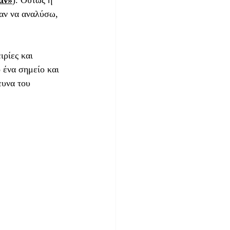
άν»
). Ούτως ή 
αν να αναλύσω, 
 ένα σημείο και 
ευνα του 