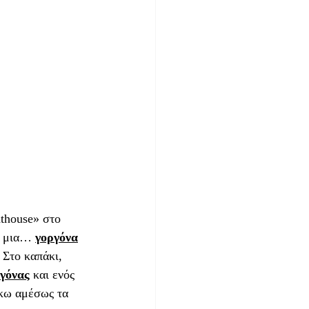
thouse» στο 
ι μια… 
γοργόνα
 Στο καπάκι, 
γόνας
 και ενός 
σκω αμέσως τα 