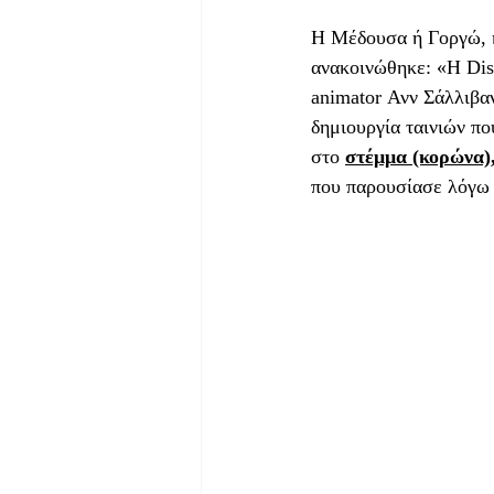
Η Μέδουσα ή Γοργώ, ήτ
ανακοινώθηκε: «Η Dis
animator Ανν Σάλλιβαν
δημιουργία ταινιών πο
στο 
στέμμα (κορώνα)
που παρουσίασε λόγω